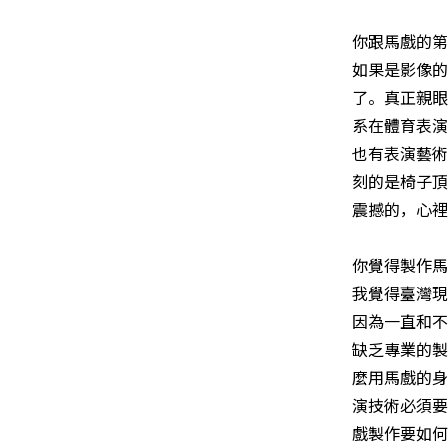
你跟馬戲的
如果是影像的
了。真正親眼
系在體育表演
也有表演藝術
刻的是椅子頂
震撼的，心裡
你覺得製作馬
我覺得臺灣現
因為一直和不
缺乏專業的製
麼用馬戲的身
演技術必須要
戲製作要如何