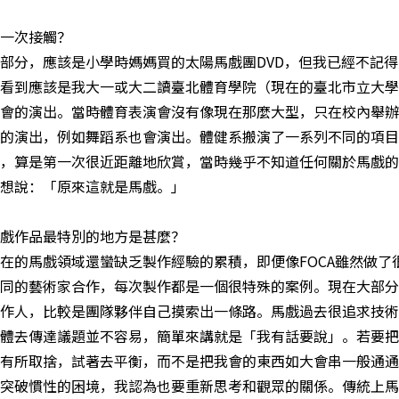
第一次接觸？
部分，應該是小學時媽媽買的太陽馬戲團DVD，但我已經不記
看到應該是我大一或大二讀臺北體育學院（現在的臺北市立大學
會的演出。當時體育表演會沒有像現在那麼大型，只在校內舉辦
的演出，例如舞蹈系也會演出。體健系搬演了一系列不同的項目
，算是第一次很近距離地欣賞，當時幾乎不知道任何關於馬戲的
想說：「原來這就是馬戲。」
戲作品最特別的地方是甚麼？
在的馬戲領域還蠻缺乏製作經驗的累積，即便像FOCA雖然做了
同的藝術家合作，每次製作都是一個很特殊的案例。現在大部分
作人，比較是團隊夥伴自己摸索出一條路。馬戲過去很追求技術
體去傳達議題並不容易，簡單來講就是「我有話要說」。若要把
有所取捨，試著去平衡，而不是把我會的東西如大會串一般通通
突破慣性的困境，我認為也要重新思考和觀眾的關係。傳統上馬