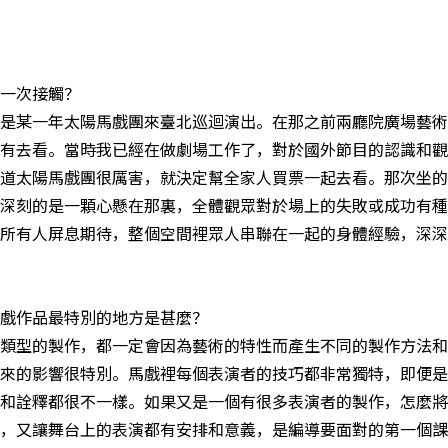
第一次接觸？
是某一年太陽馬戲團來臺北巡迴演出。在那之前兩廳院廣場藝術
有去看。當時我已經在做劇場工作了，對於國外節目的認識和觀
道太陽馬戲團很厲害，就決定幫全家人買票一起去看。那次坐的
深刻的是一顆心懸在那裏，全體觀眾對於場上的失敗或成功有種
所有人屏息期待，整個空間裡眾人串聯在一起的身體經驗，深深
戲作品最特別的地方是甚麼？
類型的製作，都一定會因為藝術的特性而產生不同的製作方法和
來的影響很特別。馬戲裡每個表演者的技巧都非常獨特，即便是
和詮釋都很不一樣。如果又是一個有很多表演者的製作，怎麼將
，又讓舞台上的表演都有安排和意義，是編導要面對的第一個課