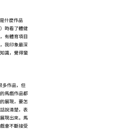
得是什麼作品
）時看了體健
，有體育項目
，我印象最深
知識，覺得蠻
很多作品，但
的馬戲作品都
的展現，要怎
話說清楚，表
展現出來。馬
戲會不斷接受