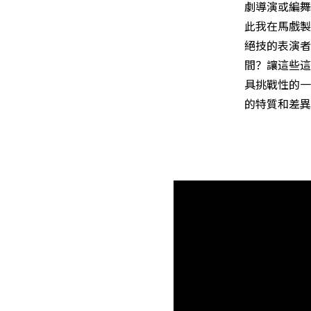
劇導演或編舞
此我在馬戲製
絕技的表演者
間？讓這些這
具挑戰性的一
的特質和差異