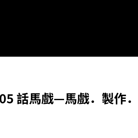
 005 話馬戲—馬戲．製作