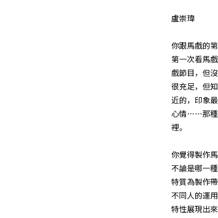
盧崇瑋
你跟馬戲的
第一次看馬戲
戲節目，但沒
很充足，但知
近的，印象最
心情……那種
裡。
你覺得製作馬
不論是哪一種
特質為製作帶
不同人的運用
特性展現出來