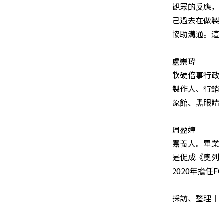
觀眾的反應，
己過去在做製
協助溝通。這
盧崇瑋
軟硬倍事行政
製作人、行銷
象館、黑眼睛
周盈婷
嘉義人。畢業
是促成《奧列
2020年擔
採訪、整理｜