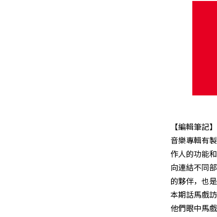
【編輯筆記】
音樂專輯有製
作人的功能和
向連結不同部
的夥伴，也是
本期話馬戲訪
他們眼中馬戲