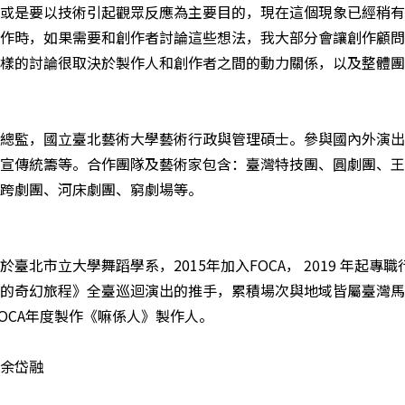
或是要以技術引起觀眾反應為主要目的，現在這個現象已經稍有
作時，如果需要和創作者討論這些想法，我大部分會讓創作顧問
樣的討論很取決於製作人和創作者之間的動力關係，以及整體團
總監，國立臺北藝術大學藝術行政與管理碩士。參與國內外演出
宣傳統籌等。合作團隊及藝術家包含：臺灣特技團、圓劇團、王
跨劇團、河床劇團、窮劇場等。
於臺北市立大學舞蹈學系，2015年加入FOCA， 2019 年起專
的奇幻旅程》全臺巡迴演出的推手，累積場次與地域皆屬臺灣馬
任FOCA年度製作《嘛係人》製作人。
余岱融