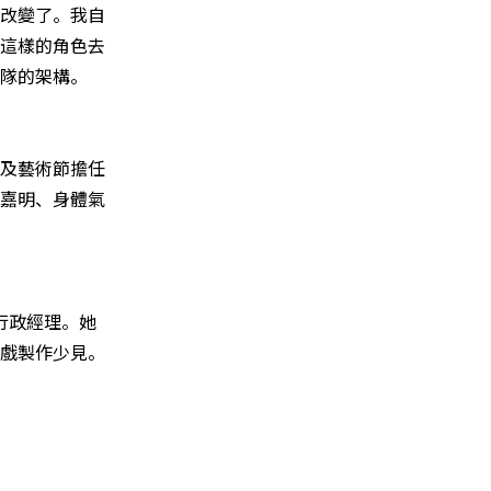
改變了。我自
這樣的角色去
隊的架構。
及藝術節擔任
嘉明、身體氣
職行政經理。她
戲製作少見。