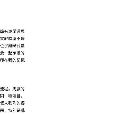
節有邀請過馬
賞經驗還不是
位子離舞台蠻
要一起承擔的
印在我的記憶
流程。馬戲的
同一種項目，
個人強烈的獨
題，特別是戲