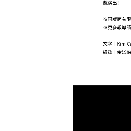
戲演出！
※因版面有限
※更多報導請見 ht
文字｜Kim Ca
編譯｜余岱融