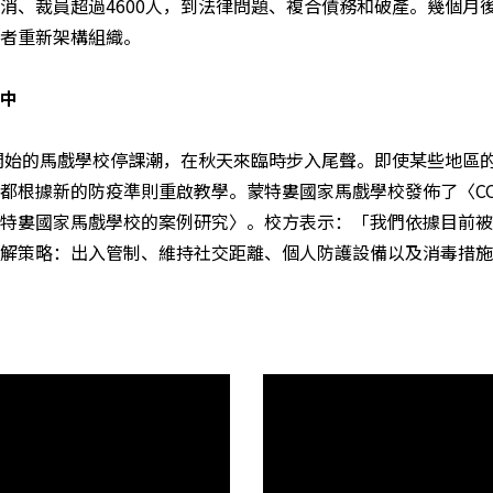
消、裁員超過4600人，到法律問題、複合債務和破產。幾個月
者重新架構組織。
中
季開始的馬戲學校停課潮，在秋天來臨時步入尾聲。即使某些地區
都根據新的防疫準則重啟教學。蒙特婁國家馬戲學校發佈了〈COVI
特婁國家馬戲學校的案例研究〉。校方表示：「我們依據目前被
解策略：出入管制、維持社交距離、個人防護設備以及消毒措施