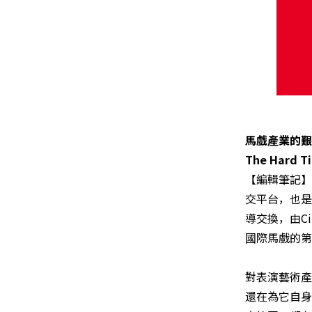
馬戲產業的艱困
The Hard Ti
【編輯筆記】
交平台，也是求
導交換，由Ci
國際馬戲的第
對表演藝術產
還在為它自身