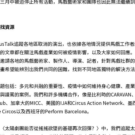
三月中被迫停止所有活動，馬戲藝術家和團隊也因此無法繼續訓
找資源
rcusTalk追蹤各地區取消的演出，也依據各地情況提供馬戲工作
的文章都在關注馬戲產業如何被疫情影響，以及大家如何回應。
邀請各地的馬戲藝術家、製作人、導演、記者，針對馬戲社群的
畫希望能辨別出我們共同的困難，找到不同地區獨特的解決方法
題包括：多元和共融的重要性、疫情中如何維持身心健康、產業
與謾罵的案例。我們和許多機構合作，像是比利時的CARAVAN
ts Hub、加拿大的MICC、美國的IJA和Circus Action Network、
e Circos以及西班牙的Perform Barcelona。
〈太陽劇團能否從搖搖欲墜的基礎再次回彈？〉中，我們追蹤太