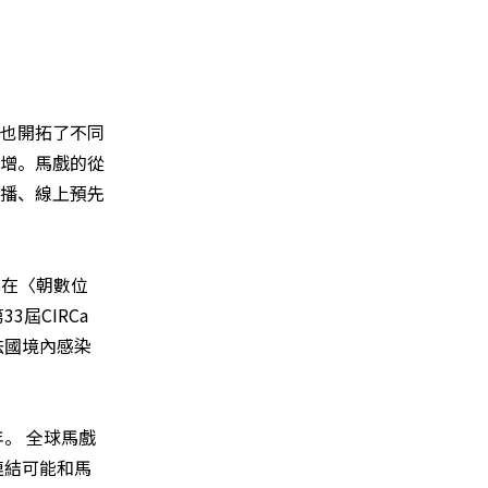
也開拓了不同
增。
馬戲的從
播、線上預先
享在
〈
朝數位
3屆CIRCa
法國境內感染
。 全球馬戲
連結可能和馬