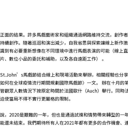
正面的結果。許多馬戲藝術家和組織通過網路維持交流，創作者
持續創作。隨著巡迴和演出減少，自我省思與探索讓線上新作激
識到有必要重新想像在不同環境中進行馬戲表演的可能（線上直
片、數位小品的委託和補助，以及各自遠距工作
）
。
St.John’s
馬戲節結合線上和現場活動來舉辦，相關經驗也分
如何在全球疫情流行期間規劃國際馬戲節
〉一文
。 辦在十月的第3
管觀眾人數情況下按原定時間於法國歐什（Auch）舉行。同時
迫使當局不得不實行更嚴格的限制。
說，2020是艱難的一年，但也是通過試煉和情勢帶來轉型的一年
能還未結束。我們期待所有人在2021年都有更多的合作機會、