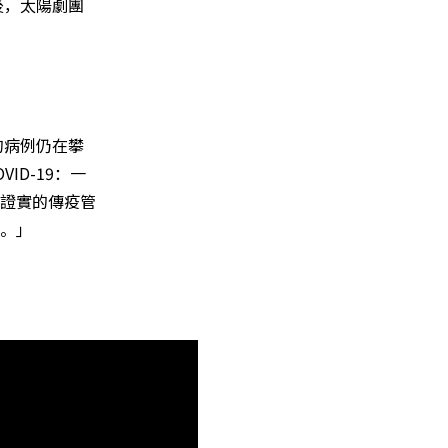
後，太陽劇團
的病例仍在攀
D-19：一
證實的傳疫管
。」