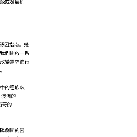
練或發展創
者紓困指南。幾
我們開啟一系
改變需求進行
。
中的種族歧
、澳洲的
墨西哥的
陽劇團的困