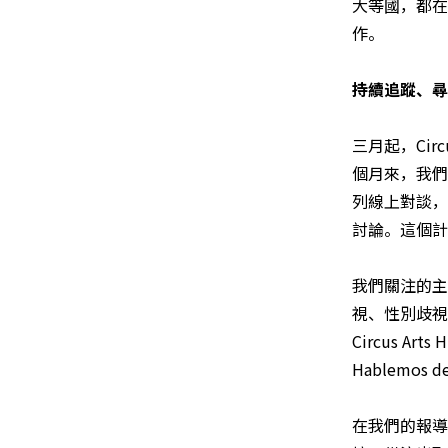
大等國，都在
作。
持續追蹤、尋
三月起，Ci
個月來，我們
列線上對談，
討論。這個計
我們關注的主
視、性別歧視
Circus Ar
Hablemos d
在我們的報導