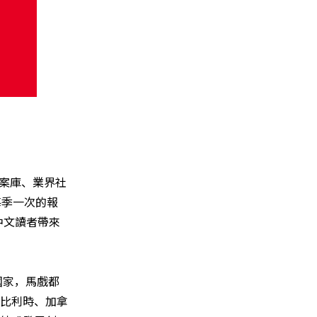
檔案庫、業界社
行每季一次的報
，為中文讀者帶來
國家，馬戲都
比利時、加拿