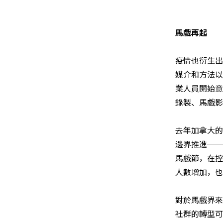
馬戲再起
疫情也衍生出
媒介和方法以
業人員開始意
錄製、馬戲影
去年加拿大的
邊界推進──
馬戲節，在控
人數增加，也
對於馬戲界來
社群的轉型可