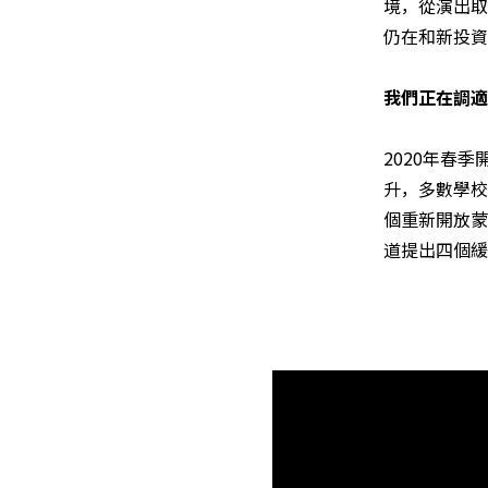
境，從演出取
仍在和新投資
我們正在調適
2020年春
升，多數學校
個重新開放蒙
道提出四個緩