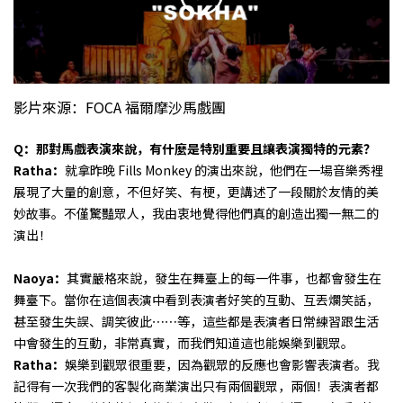
影片來源：FOCA 福爾摩沙馬戲團
Q：那對馬戲表演來說，有什麼是特別重要且讓表演獨特的元素？
Ratha：
就拿昨晚 Fills Monkey 的演出來說，他們在一場音樂秀裡
展現了大量的創意，不但好笑、有梗，更講述了一段關於友情的美
妙故事。不僅驚豔眾人，我由衷地覺得他們真的創造出獨一無二的
演出！
Naoya：
其實嚴格來說，發生在舞臺上的每一件事，也都會發生在
舞臺下。當你在這個表演中看到表演者好笑的互動、互丟爛笑話，
甚至發生失誤、調笑彼此⋯⋯等，這些都是表演者日常練習跟生活
中會發生的互動，非常真實，而我們知道這也能娛樂到觀眾。
Ratha：
娛樂到觀眾很重要，因為觀眾的反應也會影響表演者。我
記得有一次我們的客製化商業演出只有兩個觀眾，兩個！表演者都