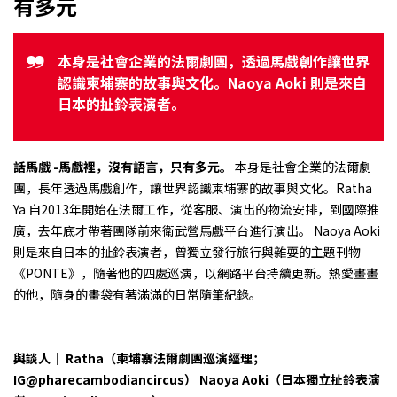
有多元
本身是社會企業的法爾劇團，透過馬戲創作讓世界
認識柬埔寨的故事與文化。Naoya Aoki 則是來自
日本的扯鈴表演者。
話馬戲 -馬戲裡，沒有語言，只有多元。
本身是社會企業的法爾劇
團，長年透過馬戲創作，讓世界認識柬埔寨的故事與文化。Ratha
Ya 自2013年開始在法爾工作，從客服、演出的物流安排，到國際推
廣，去年底才帶著團隊前來衛武營馬戲平台進行演出。 Naoya Aoki
則是來自日本的扯鈴表演者，曾獨立發行旅行與雜耍的主題刊物
《PONTE》，隨著他的四處巡演，以網路平台持續更新。熱愛畫畫
的他，隨身的畫袋有著滿滿的日常隨筆紀錄。
與談人｜
Ratha（柬埔寨法爾劇團巡演經理；
IG@pharecambodiancircus）
Naoya Aoki（日本獨立扯鈴表演