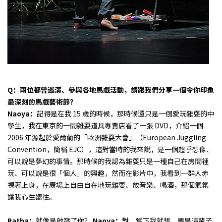
Q：兩位都曾巡演、參與各地馬戲活動，請跟我們分享一個令你印象
最深刻的馬戲藝術節？
Naoya：
記得是在我 15 歲的時候，那時候還只是一個愛玩雜耍的中
學生，我在東京的一間雜耍道具專賣店看了一張 DVD，介紹一個
2006 年源起於愛爾蘭的「歐洲雜耍大會」（European Juggling
Convention，簡稱 EJC），這對當時的我來說，是一個超乎想像、
可以說是夢幻的事情。那時候的我認為雜耍只是一種自己在房間裡
玩、可以說是很「個人」的興趣，然而在影片中，我看到一群人赤
裸著上身，在廣場上自由自在地玩雜耍、放音樂、喝酒，那個氣氛
讓我心生嚮往。
Ratha：
就像是啟發了你？
Naoya：
對，當下我就想，要是這輩子