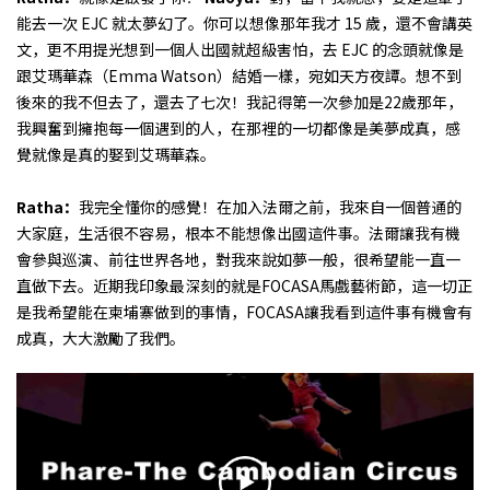
能去一次 EJC 就太夢幻了。你可以想像那年我才 15 歲，還不會講英
文，更不用提光想到一個人出國就超級害怕，去 EJC 的念頭就像是
跟艾瑪華森（Emma Watson）結婚一樣，宛如天方夜譚。想不到
後來的我不但去了，還去了七次！我記得第一次參加是22歲那年，
我興奮到擁抱每一個遇到的人，在那裡的一切都像是美夢成真，感
覺就像是真的娶到艾瑪華森。
Ratha：
我完全懂你的感覺！在加入法爾之前，我來自一個普通的
大家庭，生活很不容易，根本不能想像出國這件事。法爾讓我有機
會參與巡演、前往世界各地，對我來說如夢一般，很希望能一直一
直做下去。近期我印象最深刻的就是FOCASA馬戲藝術節，這一切正
是我希望能在柬埔寨做到的事情，FOCASA讓我看到這件事有機會有
成真，大大激勵了我們。