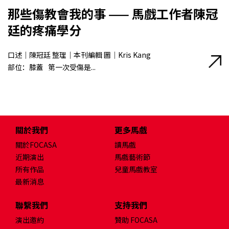
那些傷教會我的事 —— 馬戲工作者陳冠
廷的疼痛學分
口述｜陳冠廷 整理｜本刊編輯 圖｜Kris Kang
部位：膝蓋 第一次受傷是...
關於我們
更多馬戲
關於FOCASA
讀馬戲
近期演出
馬戲藝術節
所有作品
兒童馬戲教室
最新消息
聯繫我們
支持我們
演出邀約
贊助 FOCASA