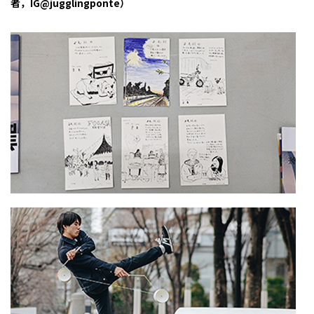
者，IG@jugglingponte）