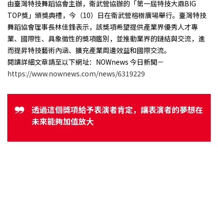
由臺灣特技舞蹈協會主辦，衛武營協辦的「第一屆特技大鼎BIG
TOP獎」頒獎典禮，今（10）日在衛武營榕樹廣場舉行。臺灣特技
舞蹈協會理事長林佳鋒表示，該獎項希望提供產業界優秀人才專
業、國際性、具象徵性的獎項鑑別，並推動業界的鏈結與交流，進
而提昇特技藝術內涵、擴充產業周邊效益和國際交流。
閱讀詳細文章請至以下網址：NOWnews 今日新聞－
https://www.nownews.com/news/6319229
透過這個獎項給予表演者肯定，讓表演者的夢想在
未來能夠加值放大