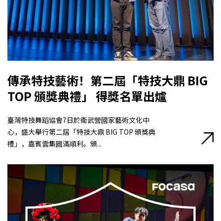
傳承特技藝術！第二屆「特技大鼎 BIG
TOP 頒獎典禮」 得獎名單出爐
臺灣特技舞蹈協會7日於衛武營國家藝術文化中
心，盛大舉行第二屆「特技大鼎 BIG TOP 頒獎典
禮」，嘉賓雲集圓滿順利。頒...