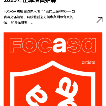
FOCASA 馬戲團邀你入厝 .ᐟ.ᐟ 我們正在尋找—— 對
表演充滿熱情、具肢體創造力與專業訓練背景的
你。 如果你想要—...