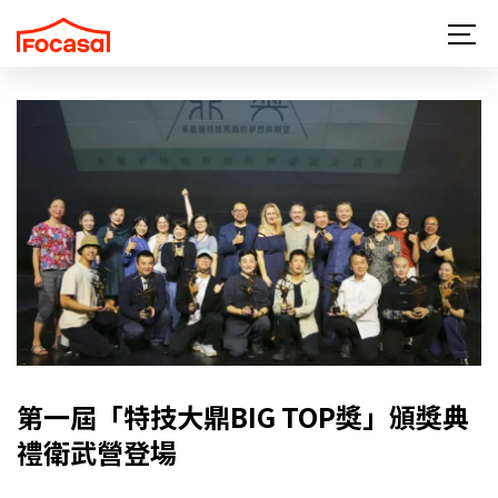
關於 FOCASA
近期演出
所有作品
最新消息
讀馬戲
更多馬戲
支持與贊助
第一屆「特技大鼎BIG TOP獎」頒獎典
禮衛武營登場
聯絡我們
EN