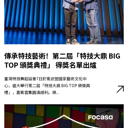
傳承特技藝術！第二屆「特技大鼎 BIG
TOP 頒獎典禮」 得獎名單出爐
臺灣特技舞蹈協會7日於衛武營國家藝術文化中
心，盛大舉行第二屆「特技大鼎 BIG TOP 頒獎典
禮」，嘉賓雲集圓滿順利。頒...