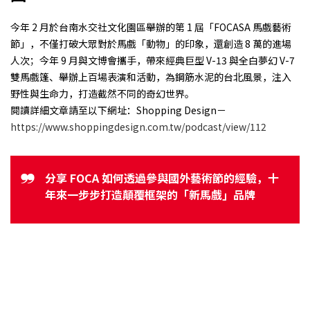
今年 2 月於台南水交社文化園區舉辦的第 1 屆「FOCASA 馬戲藝術
節」，不僅打破大眾對於馬戲「動物」的印象，還創造 8 萬的進場
人次；今年 9 月與文博會攜手，帶來經典巨型 V-13 與全白夢幻 V-7
雙馬戲篷、舉辦上百場表演和活動，為鋼筋水泥的台北風景，注入
野性與生命力，打造截然不同的奇幻世界。
閱讀詳細文章請至以下網址：Shopping Design－
https://www.shoppingdesign.com.tw/podcast/view/112
分享 FOCA 如何透過參與國外藝術節的經驗，十
年來一步步打造顛覆框架的「新馬戲」品牌