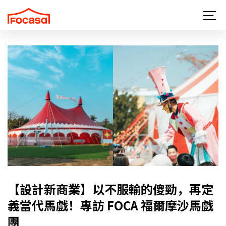
關於 FOCASA
近期演出
所有作品
最新消息
讀馬戲
更多馬戲
支持與贊助
【設計新商業】以不服輸的傻勁，再定
義當代馬戲！專訪 FOCA 福爾摩沙馬戲
聯絡我們
團
EN